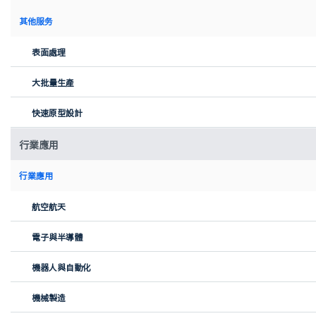
其他服务
表面處理
大批量生產
快速原型設計
行業應用
行業應用
航空航天
客戶案例
Bookhoover，一款透過 Xometry 擇冪科技 3D 打印創新的
電子與半導體
閱讀夥伴
機器人與自動化
機械製造