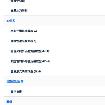
等離子切割
客戶案例
高壓水刀切割
FIMRO 採用 Xometry 擇冪科技 3D 打印工
藝完成展會微型模型
3D打印
樹脂光固化成型(SLA)
選擇性激光燒結(SLS)
惠普尼龍多流射熔融成型 (MJF)
熱塑性材料熔融沉積成型 (FDM)
CNC加工
金屬激光燒結成型 (SLM)
Overboat，一艘由 Xometry 擇冪科技協助
建造的飛行船隻
注塑成型服務
真空複模
壓鑄