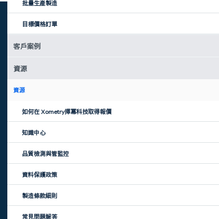
批量生產製造
製造能力
資源
目標價格訂單
CNC加工
如何取得報價
客戶案例
3D打印
客戶案例
鈑金加工
電子書合集
資源
注塑成型
資源
壓鑄
表面處理
如何在 Xometry擇冪科技取得報價
大批量生產
知識中心
快速原型設計
品質檢測與管監控
更多
聯絡我們
資料保護政策
擇幂（上海）科技有限公司
資料保護政策
條款細則
電話：021-5608 5857
製造條款細則
通用條款及協議文件
郵件：info@xometry.asia
關於發票
上海辦公室：虹口區溧陽路
常見問題解答