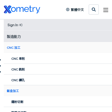
繁體中文
Sign In
客戶案例
製造能力
Search
Search Button
for:
CNC 加工
CNC 車削
所有文章
醫療設備
按需訂製
3D 打印
CNC加工
航空航天
創新故事
本地探索
CNC 銑削
汽車製造
鈑金加工
CNC 鑽孔
鈑金加工
鐳射切割