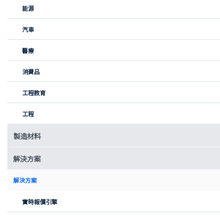
能源
汽車
醫療
消費品
工程教育
工程
製造材料
客戶案例
污水基础设施密封新纪元：Xometry择幂科技帮助研发压力
解決方案
管道通用接头
解決方案
« 上一頁
1
2
3
實時報價引擎