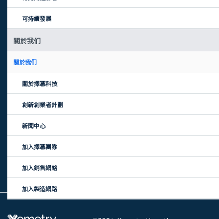
735號4幢4225室
可持續發展
深圳辦公室：寶安區福永街
道懷德南路4號明禧創意園B
關於我们
棟101-105室
關於我们
Xometry全球製造能力
關注我們
在亞洲
關於擇冪科技
在新加坡
創新創業者計劃
在澳大利亞
在歐洲
新聞中心
在美國
加入擇冪團隊
在英國
加入銷售網絡
在土耳其
加入製造網路