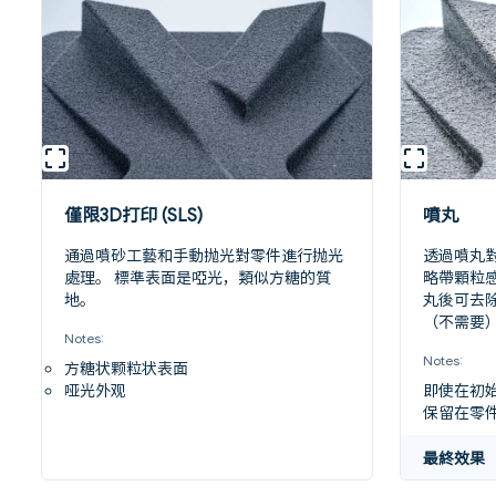
僅限3D打印 (SLS)
噴丸
通過噴砂工藝和手動抛光對零件進行抛光
透過噴丸
處理。 標準表面是啞光，類似方糖的質
略帶顆粒
地。
丸後可去
（不需要）
Notes:
Notes:
方糖状颗粒状表面
哑光外观
即使在初
保留在零
最終效果