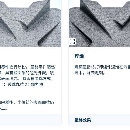
煙燻
對零件進行除粉。 最終零件觸感
燻蒸是指將打印組件浸泡在汽
感，具有緞面般的啞光外觀。噴
劑中，除去毛刺。
除表面應力。 有兩種噴丸方式：
 1：玻璃丸粒 2：鋼丸粒
始除粉後，半燒結的表面顆粒仍
件上。
最終效果