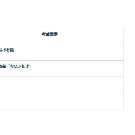
考慮因素
選擇
有限
較差
（與
MJF
相比）