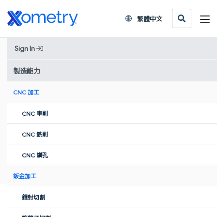
繁體中文
金屬激光燒結成型 (SLM) 服務
Sign In
金屬激光燒結成型（SLM）網上3D打印服務
製造能力
鋁和不鏽鋼
製造工期為7個工作日起
CNC 加工
CNC 車削
獲取即時報價
您上載的文件都是嚴格保密和安全的
CNC 銑削
深受全球85,000+名工程師及採購經理的信賴
CNC 鑽孔
鈑金加工
鐳射切割
金屬激光燒結成型 (SLM) 生產能力