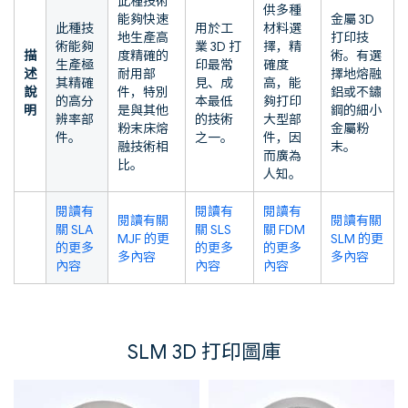
此種技術
供多種
能夠快速
金屬 3D
此種技
用於工
材料選
地生產高
打印技
術能夠
業 3D 打
擇，精
描
度精確的
術。有選
生產極
印最常
確度
述
耐用部
擇地熔融
其精確
見、成
高，能
說
件，特別
鋁或不鏽
的高分
本最低
夠打印
明
是與其他
鋼的細小
辨率部
的技術
大型部
粉末床熔
金屬粉
件。
之一。
件，因
融技術相
末。
而廣為
比。
人知。
閱讀有
閱讀有
閱讀有
閱讀有關
閱讀有關
關 SLA
關 SLS
關 FDM
MJF 的更
SLM 的更
的更多
的更多
的更多
多內容
多內容
內容
內容
內容
SLM 3D 打印圖庫