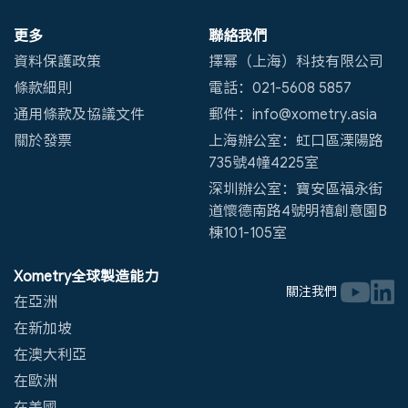
更多
聯絡我們
資料保護政策
擇幂（上海）科技有限公司
條款細則
電話：021-5608 5857
通用條款及協議文件
郵件：info@xometry.asia
關於發票
上海辦公室：虹口區溧陽路
735號4幢4225室
深圳辦公室：寶安區福永街
道懷德南路4號明禧創意園B
棟101-105室
Xometry全球製造能力
關注我們
在亞洲
在新加坡
在澳大利亞
在歐洲
在美國