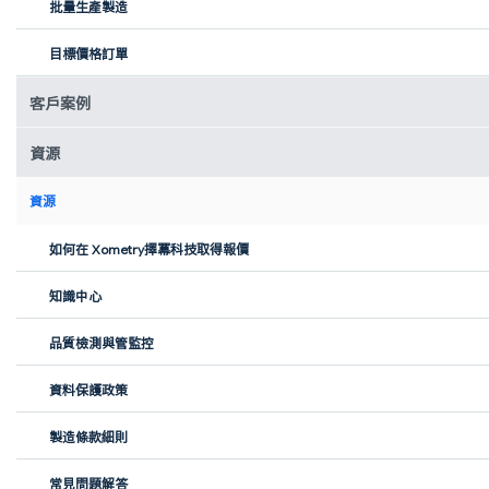
批量生產製造
目標價格訂單
SLM 3D打印材料
客戶案例
資源
鋁合金
資源
如何在 Xometry擇冪科技取得報價
不鏽鋼
知識中心
鈦合金
品質檢測與管監控
資料保護政策
製造條款細則
Xometry擇冪科技3D打印-SLM的表面處理
常見問題解答