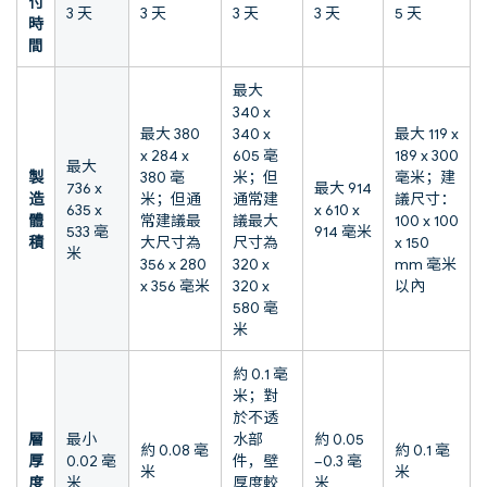
付
3 天
3 天
3 天
3 天
5 天
時
間
最大
340 x
最大 380
340 x
最大 119 x
x 284 x
605 毫
189 x 300
最大
製
380 毫
米；但
毫米；建
736 x
最大 914
造
米；但通
通常建
議尺寸：
635 x
x 610 x
體
常建議最
議最大
100 x 100
533 毫
914 毫米
積
大尺寸為
尺寸為
x 150
米
356 x 280
320 x
mm 毫米
x 356 毫米
320 x
以內
580 毫
米
約 0.1 毫
米；對
於不透
層
最小
水部
約 0.05
約 0.08 毫
約 0.1 毫
厚
0.02 毫
件，壁
–0.3 毫
米
米
度
米
厚度較
米