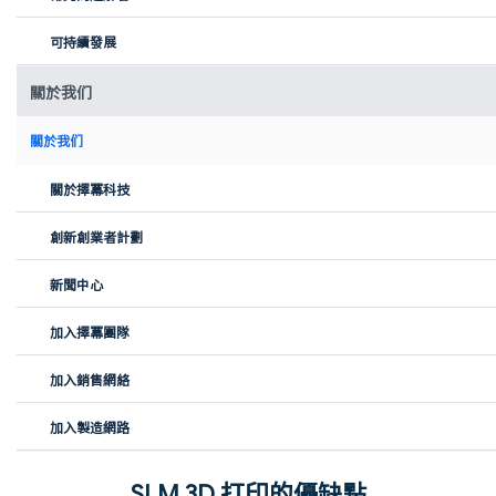
選項
可持續發展
關於我们
關於我们
關於擇冪科技
創新創業者計劃
客戶訂製
新聞中心
如果你在IQE即時報價系統中選擇自訂表面處理，則需要
Xomtry擇冪科技的工程團隊手動審核，通常需要 1-2 個工作
加入擇冪團隊
天。
加入銷售網絡
加入製造網路
SLM 3D 打印的優缺點