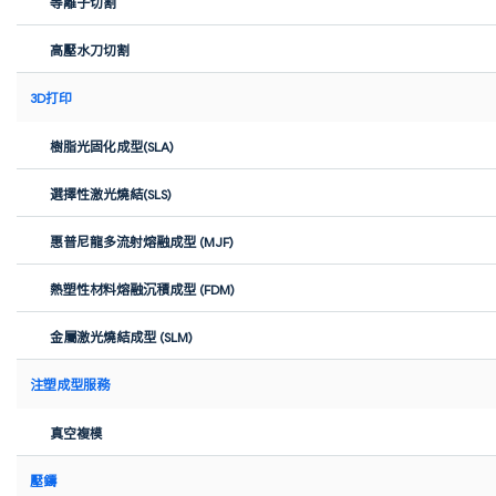
等離子切割
金屬激光燒結成型 (SLM)，亦稱直接金屬激光燒結 (DMLS)，是一種
高壓水刀切割
金屬3D打印技術，可以有選擇地熔融鋁或不鏽鋼的細小金屬粉末。
這種3D打印技術用於製造原型和生產部件，特別是具有非常複雜特
3D打印
徵的產品和一體式組件。Xometry擇冪科技目前可以提供高精度金
屬打印服務。
樹脂光固化成型(SLA)
選擇性激光燒結(SLS)
簡單幾步即可嘗試 Xometry 服務
惠普尼龍多流射熔融成型 (MJF)
1
上載3D圖紙
熱塑性材料熔融沉積成型 (FDM)
可同時導入不同部件的多種設計，生成單個報價。詳細的成
金屬激光燒結成型 (SLM)
本預估將在一分鐘時間內顯示在屏幕上。
2
注塑成型服務
選擇製造工藝
真空複模
首先，選擇您需要的製造工藝。然後，可從200+種材料中
進行選擇，包括金屬和塑膠，亦可從一系列表面處理和認
壓鑄