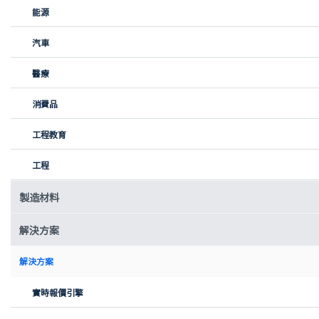
能源
我們擁有面向全球的製造網絡，其中包括 5,000多間經過
資質認證的合作夥伴，可實現快速生產原型和
大批量產
汽車
品
。
醫療
快速生產
消費品
3D 打印項目最快只需3-5天即可交付。
工程教育
工程
質量保證
製造材料
我們擁有強大的質量保證程序，由內部質量保證工程師團
隊負責監督實施，確保交付高品質部件。
解決方案
解決方案
工程檢查和狀態更新
實時報價引擎
所有設計均由工程師檢查後再送去進行 3D 打印。確認訂
單後，您會收到生產狀態更新信息。