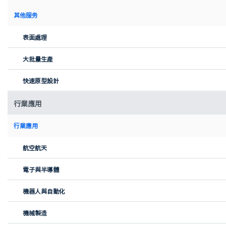
證中進行選擇。
其他服务
3
網上訂購部件
表面處理
選擇必填的選項之後，您只需確認訂單，並在安全支付平
大批量生產
台上進行支付。工程師將對您的設計進行分析。
4
快速原型設計
接收所需部件
行業應用
您將在短短幾天內收到訂購的部件，並且會直接配送到您
填寫的收貨地址。您可在個人帳戶中隨時跟蹤包裹的物流
行業應用
進度。
航空航天
電子與半導體
Xometry SLM 3D打印優勢
機器人與自動化
機械製造
大規模生產能力