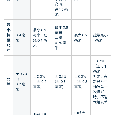
高時，
為 1.5 毫
米
最
最小 0.5
小
最小 0.5
毫米，
特
0.4 毫
毫米，建
最大 0.2
建議最小
建議
徵
米
議 0.7 毫
毫米
1 毫米
0.75 毫
尺
米
米
寸
±0.1%
（± 0.1
毫米）。
±0.2%
±0.3%
±0.3%
±0.3%
但是，在
公
（±
（± 0.2
(± 0.3
（± 0.3
新設計中
差
0.2 毫
毫米）
毫米)
毫米）
進行第一
米）
次嘗試
時，不能
保證公差
由於提