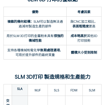
優勢
考慮因素
複雜的幾何結構：
SLM可以製造無法通
與CNC加工相比，
過減材製造生產的部件
表面粗糙度
更高
用於SLM 3D打印的金屬粉末具有
很強的
成本略高於
其他3D
機械性能
打印技術
支持各種機械和電化學
後期處理選項
，
體積大小受到限制
可用於提升部件的最終質量
SLM 3D打印 製造規格和生產能力
SLA
MJF
SLS
FDM
SLM
交