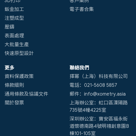
鈑金加工
電子書合集
注塑成型
壓鑄
表面處理
大批量生產
快速原型設計
更多
聯絡我們
資料保護政策
擇幂（上海）科技有限公司
條款細則
電話：021-5608 5857
通用條款及協議文件
郵件：info@xometry.asia
關於發票
上海辦公室：虹口區溧陽路
735號4幢4225室
深圳辦公室：寶安區福永街
道懷德南路4號明禧創意園B
棟101-105室