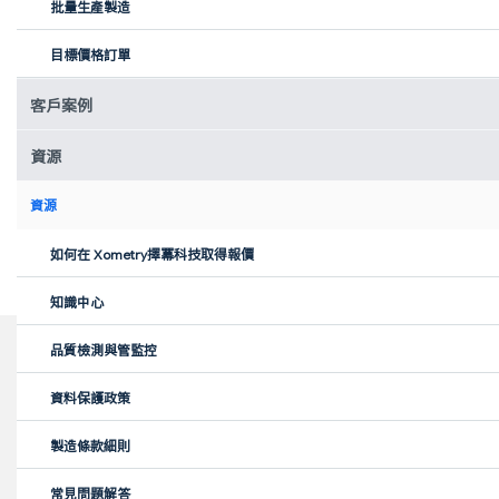
批量生產製造
合適的價格/備貨時間選項。相容於 STEP、Mesh、Parasolid 和
ACIS 檔案。
目標價格訂單
客戶案例
資源
狀態更新和品質保證
資源
憑藉嚴格的品質保證和定期狀態更新， 可確保您購買的零件將準確
如何在 Xometry擇冪科技取得報價
無誤地準時送達。
知識中心
品質檢測與管監控
Xometry擇冪科技面向各行各業的精密製造
資料保護政策
航空航太
製造條款細則
常見問題解答