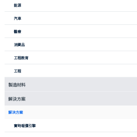
能源
汽車
醫療
龐大的製造網絡
消費品
Xometry擇冪科技擁有5,000多家製造夥伴遍佈在中國和全球30多
工程教育
個國家，具備不同的製造能力和認證。在線即可下達訂單。我們的
製造網絡嚴格遵守保密協議，保護客戶隱私。
工程
製造材料
解決方案
即時報價引擎
解決方案
無須漫長等待，只需輕按幾下按鍵，即可取得 DFM（可製造性設計
實時報價引擎
分析）回饋，以了解備貨時間和報價等資訊。 Xometry擇冪科技即
時報價引擎（IQE）利用資料科學為您服務，協助您輕鬆為專案選擇