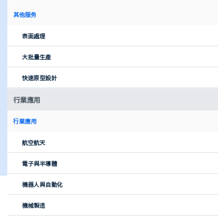
3D打印
3D打印
其他服务
表面處理
鈑金
鈑金
大批量生產
快速原型設計
注塑成型
注塑成型
行業應用
行業應用
壓鑄
壓鑄
航空航天
電子與半導體
機器人與自動化
Xometry擇冪科技為您的客製化零件生產提
供強力支持
機械製造