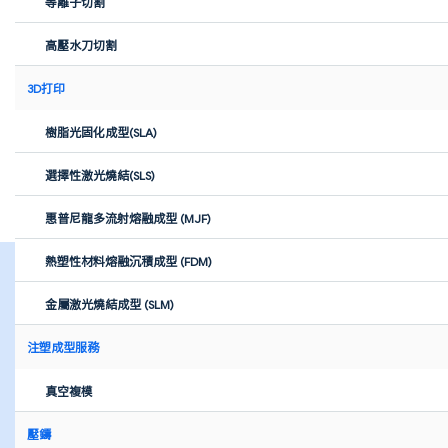
等離子切割
高壓水刀切割
3D打印
樹脂光固化成型(SLA)
選擇性激光燒結(SLS)
惠普尼龍多流射熔融成型 (MJF)
深受以下企業的信任:
熱塑性材料熔融沉積成型 (FDM)
金屬激光燒結成型 (SLM)
注塑成型服務
CNC加工
CNC加工
真空複模
壓鑄