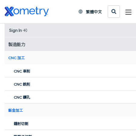
繁體中文
Sign In
一站式按需製造服務
製造能力
Xometry(擇冪科技)，基於AI的一站式按需製造服務商。您只需上傳
CNC 加工
3D圖紙、獲取即時報價、下單購買三步驟即可獲得所需零件。我們
的製造網路涵蓋了中國及海外5,000多家製造商，支援上百種材料、
CNC 車削
數十種製造工藝，可提供您所需的生產能力，助您進行原型設計和
生產。
CNC 銑削
獲取即時報價
CNC 鑽孔
您上傳的文檔都是嚴格保密和安全的.
鈑金加工
最快一天時間內快速
ISO 9001:2015 品質
支援21+工藝，200+材料
製造零件
認證
生產製造
鐳射切割