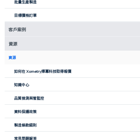
批量生產製造
目標價格訂單
客戶案例
參展商總經理向慧芝：只要把圖紙做出來，我們就會想辦法把它加
工出來。
資源
資源
如何在 Xometry擇冪科技取得報價
知識中心
品質檢測與管監控
資料保護政策
企業負責人告訴記者她們也是創業出身的，以前在研發過程中，一
製造條款細則
件兩件散件工廠不願意接，很多時間浪費在等待工廠的生產排期當
中。
常見問題解答