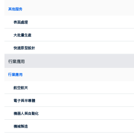
展台幾台看上去不起眼的設備，研發人員告訴記者，這些高功率激
其他服务
光器產品是峰會上獲大獎的產品，廣泛用在新能源、航空航天、3D
打印等領域。
表面處理
大批量生產
快速原型設計
行業應用
行業應用
航空航天
參展商 鍾建榮：大功率的藍光激光器最大的優勢就是節能增效。藍
電子與半導體
光的吸收率比原綠紅光要提高十三倍，能夠極大地提升我們國家的
製造水平和節能環保水平。
機器人與自動化
機械製造