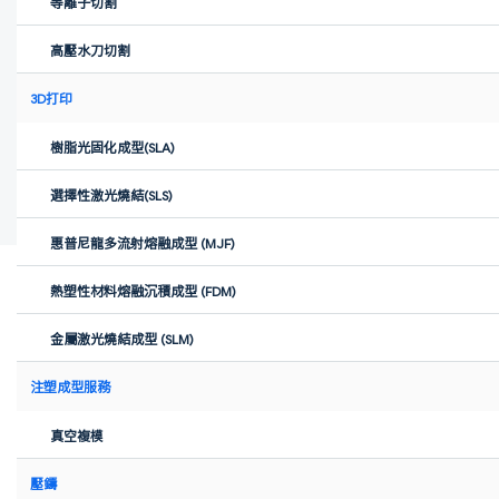
等離子切割
高壓水刀切割
3D打印
樹脂光固化成型(SLA)
選擇性激光燒結(SLS)
惠普尼龍多流射熔融成型 (MJF)
熱塑性材料熔融沉積成型 (FDM)
Xometry
·
Jul 11, 2025
金屬激光燒結成型 (SLM)
來源：央視新聞客戶端
為期三天的2024全球創業者峰會今天在北京閉幕。峰會聚焦人工智
注塑成型服務
能、新一代信息技術、高端裝備等前沿科技創新趨勢，近千個核心
科技與優秀創業項目集中亮相，吸引來自全球近百個國家和地區、
真空複模
500多家高科技創新企業、1000多位全球投資人參與，為全球創業
者搭建一個差異化、國際化的展示、對接和交流平台。
壓鑄