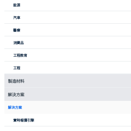
能源
汽車
醫療
消費品
新一代智能光學顯微鏡、基於多尺度深度學習的功能型生物分子設
工程教育
計工場、超大載重高烈度環境特種智能無人機平台等一大批前沿科
技創業項目峰會上亮相。
工程
除了科技產品的展示，展會上還有為創業企業提供多種服務的企
業。這家企業已經是第三次參展，他們可以為創業企業提供一站式
製造材料
按需製造服務，極大簡化流程，提升生產效率。
解決方案
解決方案
實時報價引擎