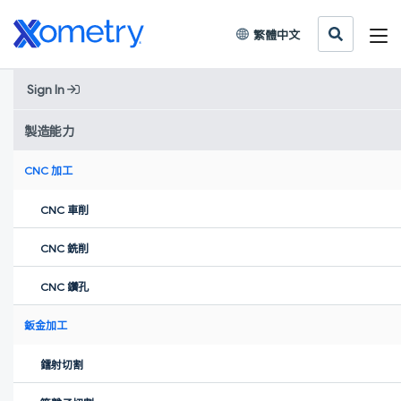
繁體中文
Sign In
Home
»
新聞中心
»
培育孵化16家「獨角獸」企業 全球創業者峰會成為北京
製造能力
「金名片」
CNC 加工
培育孵化16家「獨角獸」企業 全
CNC 車削
球創業者峰會成為北京「金名
CNC 銑削
片」
CNC 鑽孔
鈑金加工
鐳射切割