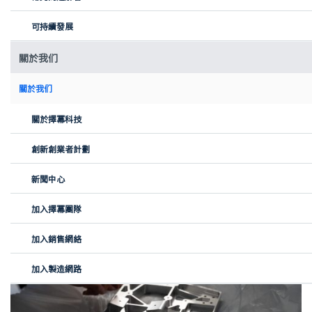
用於氫能動力系統的高性能電動機
可持續發展
這架飛機攜帶5.2公斤氫氣，存儲在高壓罐中，提供200公里的航程
關於我们
和2小時的巡航時間，巡航速度為162公里/小時。
我們的目標是實現接近100 kW的系統輸出，確保即使在阿爾卑斯山
關於我们
區的條件下也能安全穩定地飛行。在整個開發過程中，我們特別關
注了重量和熱性能——選擇了空氣冷卻和持續的熱監控。最大的挑戰
關於擇冪科技
是，在保證航空級安全性和可靠性的同時，實現這一性能目標。
精確度，成就非凡
創新創業者計劃
整個系統中最關鍵的結構組件之一是頂板——一塊定制加工的鋁合金
新聞中心
部件，連接燃料電池和輔助組件。它承受機械負載，確保結構對
準，並固定我們能源系統的核心。
加入擇冪團隊
加入銷售網絡
加入製造網路