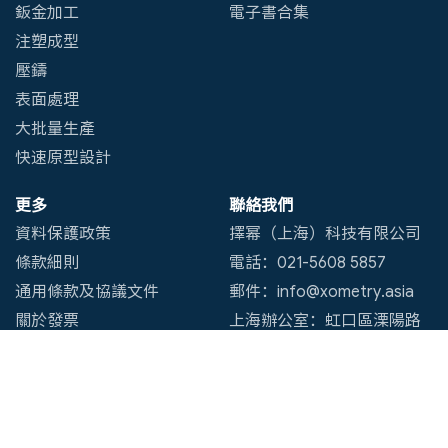
鈑金加工
電子書合集
注塑成型
壓鑄
表面處理
大批量生產
快速原型設計
更多
聯絡我們
資料保護政策
擇幂（上海）科技有限公司
條款細則
電話：021-5608 5857
通用條款及協議文件
郵件：info@xometry.asia
關於發票
上海辦公室：虹口區溧陽路
735號4幢4225室
深圳辦公室：寶安區福永街
道懷德南路4號明禧創意園B
棟101-105室