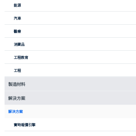
可改造性方面的平衡。然後，我們圍繞一個全新的動力系統重新構
能源
建了它。
汽車
我們自己完成了設計和集成：從燃料電池佈局和能源管理，到冷卻
系統、機械適配和結構加固。最終的結果是一架已經飛行過的飛機
醫療
——現在正在為下一步大膽的目標做準備：僅憑氫能飛越阿爾卑斯
山。
消費品
工程教育
工程
製造材料
解決方案
解決方案
實時報價引擎