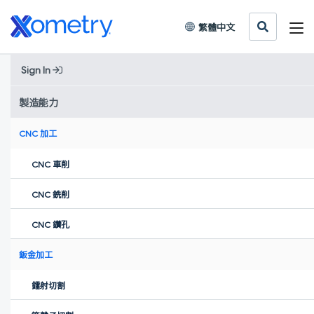
繁體中文
Sign In
Home
»
客戶案例
»
創新故事
»
跨越阿爾卑斯山的零排放——Cellsius 如何實現氫能驅動
製造能力
飛行
CNC 加工
跨越阿爾卑斯山的零排放——
CNC 車削
Cellsius 如何實現氫能驅動飛行
CNC 銑削
Xometry助力H2-Sling以增材製造實現高效氫能飛行創新。
CNC 鑽孔
鈑金加工
鐳射切割