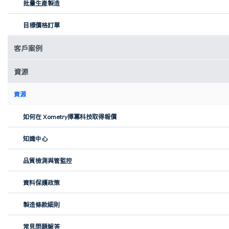
H2-Sling，Cellsius團隊開發的氫能驅動飛機
批量生產製造
氫能起飛
目標價格訂單
航空業面臨著降低碳足跡的壓力，我們相信氫能提供了一條明確的
前進道路。我們系統的核心是一台PEM燃料電池，它通過氫氣和空氣
客戶案例
生成電力——安靜、清潔且高效。它驅動一台輕量級電動機，並通過
一個緩衝電池來應對動態負載，此外還有一個定制的控制單元，用
資源
於管理能源流、診斷和安全。
資源
如何在 Xometry擇冪科技取得報價
知識中心
品質檢測與管監控
資料保護政策
製造條款細則
常見問題解答