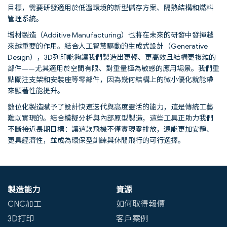
目標，需要研發適用於低溫環境的新型儲存方案、隔熱結構和燃料
管理系統。
增材製造（Additive Manufacturing）也將在未來的研發中發揮越
來越重要的作用。結合人工智慧驅動的生成式設計（Generative
Design），3D列印能夠讓我們製造出更輕、更高效且結構更複雜的
部件——尤其適用於空間有限、對重量極為敏感的應用場景。我們重
點關注支架和安裝座等零部件，因為幾何結構上的微小優化就能帶
來顯著性能提升。
數位化製造賦予了設計快速迭代與高度靈活的能力，這是傳統工藝
難以實現的。結合模擬分析與內部原型製造，這些工具正助力我們
不斷接近長期目標：讓這款飛機不僅實現零排放，還能更加安靜、
更具經濟性，並成為環保型訓練與休閒飛行的可行選擇。
製造能力
資源
CNC加工
如何取得報價
3D打印
客戶案例