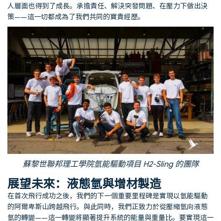
人層面也得到了成長。承擔責任、解決突發問題、在壓力下做出決
策——這一切都成為了我們共同的寶貴經歷。
蘇黎世聯邦理工學院氫能驅動項目 H2-Sling 的團隊
展望未來：液態氫與增材製造
在首次飛行成功之後，我們的下一個重要里程碑是實現以氫能驅動
的阿爾卑斯山跨越飛行。與此同時，我們正致力於從壓縮氫向液態
氫的轉變——這一轉變將顯著提升系統的能量與重量比。要實現這一