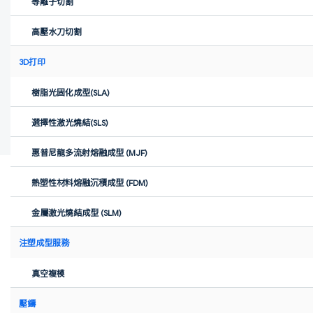
等離子切割
高壓水刀切割
3D打印
樹脂光固化成型(SLA)
選擇性激光燒結(SLS)
惠普尼龍多流射熔融成型 (MJF)
熱塑性材料熔融沉積成型 (FDM)
Xometry
·
Dec 9, 2025
金屬激光燒結成型 (SLM)
我們是蘇黎世聯邦理工學院（ETH Zurich）的工程學學生，背後發
起了H2項目——一個旨在設計氫能驅動飛機並幫助減少瑞士航空業
注塑成型服務
造成的13%二氧化碳排放的倡議。
真空複模
壓鑄