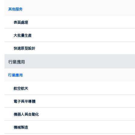
其他服务
表面處理
大批量生產
快速原型設計
你好，我們是Cellsius——來自蘇黎世聯邦理工學院（ETH Zurich）
行業應用
的學生工程團隊。透過H2項目，我們為自己設定了一個雄心勃勃的
目標：實現一次完全由氫能驅動的、零排放的飛行，飛越哥特哈德
行業應用
山口。
我們使命的核心是H2-Sling——一架我們從零開始開發和製造的完全
航空航天
改裝超輕型飛機。這個項目不僅代表了技術創新，也體現了我們這
一代人將可持續性與實際工程相結合的動力。
電子與半導體
由激情與工程卓越驅動
機器人與自動化
從一開始，我們就想證明，使用現有的技術是可以實現零排放飛行
的。沒有未來主義的概念——只有智能的集成、良好的設計和大量的
機械製造
測試。我們選擇了Sling High Wing平台，因為它在載荷、簡便性和