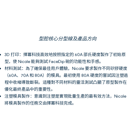
型腔核心分型線及產品方向
3D 打印：擇冪科技高效地按照指定的 60A 邵氏硬度製作了初始原
型，使 Nicole 能夠測試 FaceDip 碗的功能性和手感。
材料測試：為了確保最佳用戶體驗，Nicole 要求製作不同矽膠硬度
（60A、70A 和 80A）的模具。最初使用 80A 硬度的嘗試因注塑過
程中收縮導致斷裂。這種對不同材料的靈活測試凸顯了原型製作在
優化最終產品中的重要性。
注塑模具製作：意識到注塑是實現批量生產的最有效方法，Nicole
將模具製作的任務交由擇冪科技完成。