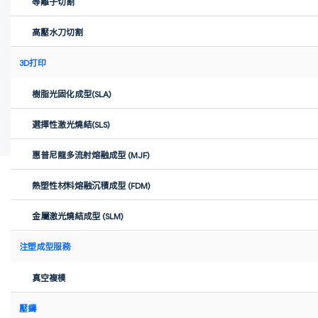
等離子切割
高壓水刀切割
3D打印
樹脂光固化成型(SLA)
選擇性激光燒結(SLS)
惠普尼龍多流射熔融成型 (MJF)
熱塑性材料熔融沉積成型 (FDM)
Xometry
·
Aug 28, 2025
金屬激光燒結成型 (SLM)
FaceDip 案例研究展示了 Nicole Jeffery 開發便捷冷水面部浸泡解決
方案的歷程。在尋找合適的原型製造方式及應對批量生產設計迭代
注塑成型服務
等挑戰時，Nicole 選擇與擇冪科技合作。
真空複模
壓鑄