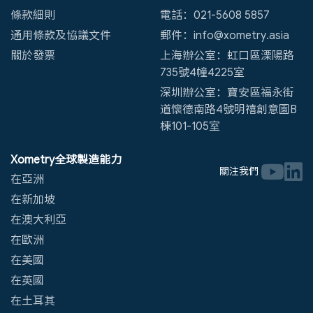
注塑成型
壓鑄
表面處理
大批量生產
快速原型設計
更多
聯絡我們
資料保護政策
擇幂（上海）科技有限公司
條款細則
電話：021-5608 5857
通用條款及協議文件
郵件：info@xometry.asia
關於發票
上海辦公室：虹口區溧陽路
735號4幢4225室
深圳辦公室：寶安區福永街
道懷德南路4號明禧創意園B
棟101-105室
Xometry全球製造能力
關注我們