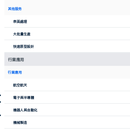
其他服务
表面處理
大批量生產
快速原型設計
行業應用
擇冪科技的按需製造服務，包括 3D 打印和注塑，為 FaceDip 碗的製
行業應用
作提供了支持。這一合作使 Nicole 能夠優化設計、測試材料差異，
並推進批量生產。擇冪科技的支持在克服製造難題、將這一創新產
航空航天
品推向健康與保健市場過程中發揮了關鍵作用。
行業：健康與保健、美容與護膚
電子與半導體
使用的製造工藝：3D 打印（用於原型製作）、注塑成型（用於批量
生產）
機器人與自動化
挑戰：在缺乏完善商業基礎設施的情況下，為小批量原型尋找製造
合作夥伴；作為獨立創業者，需要應對模具製作及未來批量生產的
機械製造
複雜性。