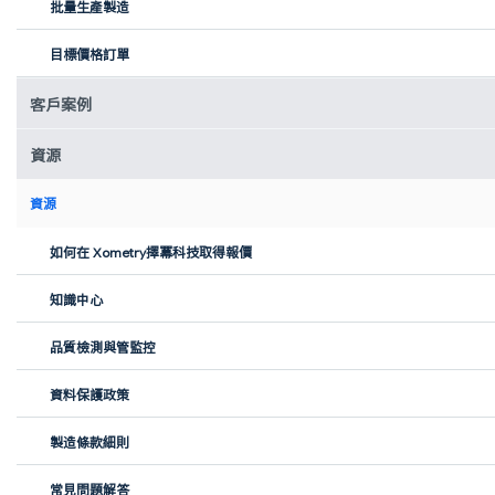
批量生產製造
目標價格訂單
客戶案例
資源
資源
如何在 Xometry擇冪科技取得報價
知識中心
Nicole Jeffery 使用她的 FaceDip 碗體驗冷水面部浸泡
居住在英國、擁有小型冰箱冷凍室的 Nicole 尋求一種更實用、專用
品質檢測與管監控
的解決方案。她解釋道：「我想繼續我的護膚習慣，但希望能以更
簡便的方式進行。」這一需求催生了 FaceDip 的概念——一款專為
資料保護政策
冷水面部浸泡設計的可折疊矽膠碗，使這一護膚方式更易為大眾所
接受。
製造條款細則
從概念到原型：探索設計與製造的全流
常見問題解答