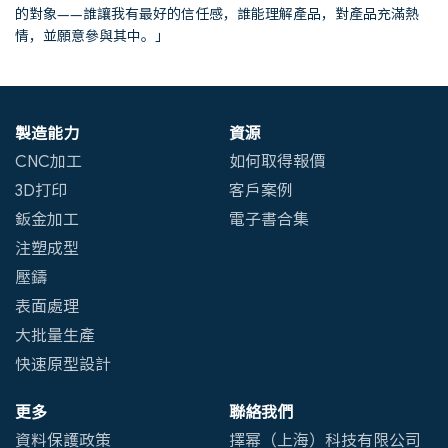
Nicole Jeffery
Facedip 創始人
「Xometry 讓這一切變得最簡單。我與幾家公司進行了溝通，而
Xometry 給我的感覺最合適。很多決策最終取決於我希望長期合作
的對象——誰讓我有最好的信任感，誰能理解產品，對產品充滿熱
情，並願意參與其中。」
製造能力
資源
CNC加工
如何取得報價
3D打印
客戶案例
鈑金加工
電子書合集