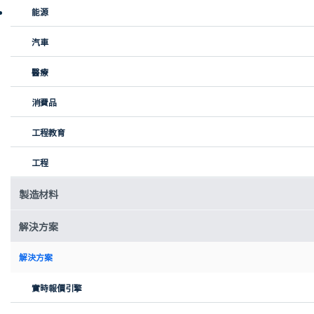
解決方案：與擇冪科技合作，利用靈活的按需製造服務滿足原型製
能源
作需求，無需嚴格的商業前提條件。
汽車
挑戰：打造便捷的冷水面部浸泡解決方
案
醫療
FaceDip 創始人 Nicole Jeffery 發現健康與保健圈中出現了一種日益
消費品
流行的趨勢：冷水面部浸泡。這一做法常見於社交媒體，透過將面
部浸入冰水中，可帶來多種護膚與健康益處，如減輕面部泛紅、收
工程教育
緊毛孔並帶來清爽感。然而，現有方法——使用裝滿冰塊的沙拉碗
——存在諸多不便，尤其對於冰箱空間有限或需與他人共用物品的人
工程
群。
製造材料
解決方案
解決方案
實時報價引擎