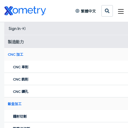
繁體中文
Sign In
Home
»
客戶案例
»
創新故事
»
Facedip：借助擇冪科技製造專業，打造清爽護膚體驗
製造能力
CNC 加工
Facedip：借助擇冪科技製造專
業，打造清爽護膚體驗
CNC 車削
BAMA 與擇冪科技合作超過四年，在機器人康復系統中採用高精度
CNC 銑削
零件及多樣工藝，確保質量與效率，推動新一代康復設備研發。
CNC 鑽孔
鈑金加工
鐳射切割