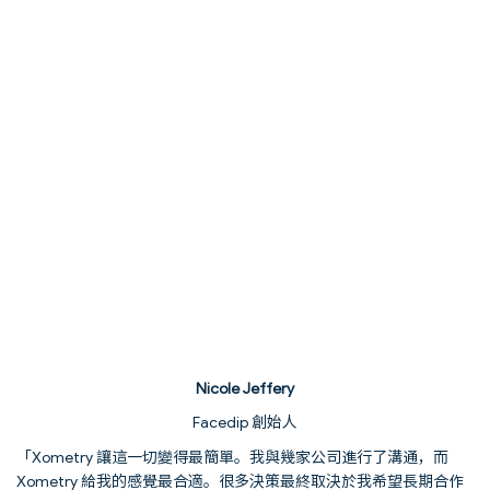
在最終原型獲批後，Nicole 正為 FaceDip 的正式上市做準備。此次
上市將透過社交媒體進行，借助早期產品渲染圖所產生的關注度。
隨著包裝、產品和網站均已準備就緒，Nicole 對將 FaceDip 推向健
康與保健群體充滿期待。