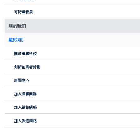
程
Nicole 最初與一家設計公司合作，製作了產品初步圖紙，這有助於
可持續發展
在社交媒體上評估公眾興趣。雖然設計諮詢提供了寶貴的初期支
持，但持續的成本促使 Nicole 尋找其他製造方案。她最終透過
關於我们
Google 搜尋找到了擇冪科技。
關於我们
Nicole 回憶道：「擇冪科技為我做的第一件事就是 3D 打印。」她最
初諮詢的製造商建議使用 60A 邵氏硬度的矽膠，以確保碗在折疊和
關於擇冪科技
展開時的靈活性。但找到能夠滿足這一特定硬度和所需尺寸的 3D 打
印服務並不容易。
創新創業者計劃
擇冪科技龐大的合作夥伴網絡提供了解決方案。Nicole 與擇冪科技
英國關鍵客戶經理 Chris 取得聯繫，由他協助完成 FaceDip 原型的
新聞中心
3D 打印。對打印質量及與 Chris 建立的合作關係印象深刻的
Nicole，也決定透過擇冪科技進一步探索不同硬度矽膠的製造報價。
加入擇冪團隊
擇冪科技的解決方案：靈活原型製作與
加入銷售網絡
面向製造的設計支持
Nicole 利用擇冪科技的按需製造服務進行原型製作和模具開發。
加入製造網路