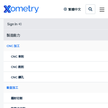
繁體中文
Sign In
Home
»
客戶案例
»
創新故事
»
利用 Xometry 高效採購電動摩托車零件
製造能力
CNC 加工
利用 Xometry 高效採購電動摩托
車零件
CNC 車削
Xometry 助力 Black Tea 電摩小批量高精度零件高效製造。
CNC 銑削
CNC 鑽孔
鈑金加工
鐳射切割