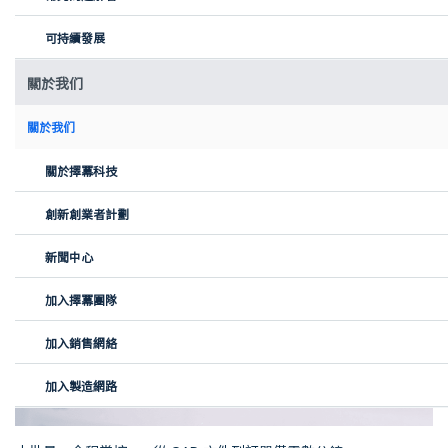
使用 Xometry 零件進行批量生產組件組裝
可持續發展
實時AI報價、精密製造與簡化訂購
作為製造合作夥伴，Black Tea Motorbikes 將所有 CAD 文件直接上
關於我们
傳至 Xometry 平台，並獲得可靠的實時報價，包括價格、交期和可
行性評估。零件以 20 件的小批量方式訂購，精確對應其組裝時間
關於我们
表。即使是需要多次折彎並嚴格符合設計公差的複雜零件，也能夠
經濟高效地生產。
關於擇冪科技
創新創業者計劃
新聞中心
加入擇冪團隊
加入銷售網絡
加入製造網路