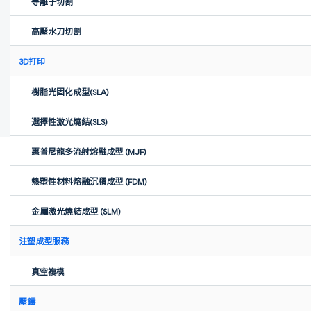
等離子切割
高壓水刀切割
3D打印
樹脂光固化成型(SLA)
選擇性激光燒結(SLS)
惠普尼龍多流射熔融成型 (MJF)
Xometry
·
Oct 13, 2025
熱塑性材料熔融沉積成型 (FDM)
慕尼黑創業公司 Black Tea Motorbikes 生產具有復古風格且兼具可
金屬激光燒結成型 (SLM)
持續特性的電動摩托車。為了小批量生產，他們依賴複雜且高精度
的金屬零件，同時保持成本和靈活性不受影響。了解 Xometry 如何
注塑成型服務
幫助加快生產並簡化流程。
真空複模
壓鑄