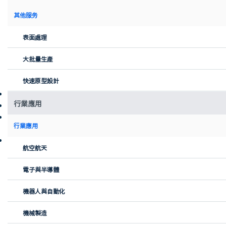
其他服务
表面處理
大批量生產
快速原型設計
行業：汽車工程，電動出行
行業應用
製造工藝：鈑金加工、數控加工（CNC）、折彎、表面處理
挑戰：為摩托車車架採購高精度結構件，需求量為中小批次。要求
行業應用
訂單數量靈活、設計精度高，同時公司內部產能有限。
解決方案：借助 Xometry，Black Tea Motorbikes 能夠經濟高效地
航空航天
生產複雜零件，按批次訂購，並優化現金流，同時不影響質量或設
計。
電子與半導體
關於 Black Tea Motorbikes
機器人與自動化
Black Tea Motorbikes 成立於 2020 年，將經典摩托車設計與可持續
電動出行相結合。該初創公司專注於以“Café Racer”為原型的輕
機械製造
量化電動摩托車。所有生產與組裝均在巴伐利亞進行，並與其騎行