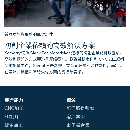
兼具功能與風格的車架組件
初創企業依賴的高效解決方案
Xometry 使像 Black Tea Motorbikes 這樣的初創企業能夠以靈活、
高效和精確的方式製造量產級零件。從複雜鈑金件和 CNC 加工零件
到小批量生產，Xometry 是新興工業公司理想的合作夥伴，滿足其
在設計、質量和準時交付方面的高標準要求。
製造能力
資源
CNC加工
如何取得報價
3D打印
客戶案例
鈑金加工
電子書合集