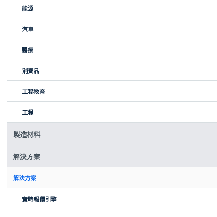
社區緊密合作。
能源
高效採購複雜金屬零件
汽車
為了製造摩托車，Black Tea Motorbikes 依賴高精度鈑金零件、車
架組件以及結構關鍵部件。這些零件必須滿足嚴格的設計要求並具
醫療
備機械穩定性，同時能夠按需供應，配合生產計劃。由於內部資源
有限，依靠自有工廠或小型供應商網絡進行製造並不可行。
消費品
工程教育
工程
製造材料
解決方案
解決方案
實時報價引擎