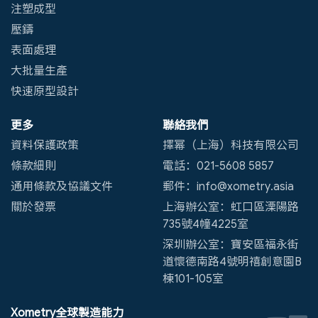
注塑成型
壓鑄
表面處理
大批量生產
快速原型設計
更多
聯絡我們
資料保護政策
擇幂（上海）科技有限公司
條款細則
電話：021-5608 5857
通用條款及協議文件
郵件：info@xometry.asia
關於發票
上海辦公室：虹口區溧陽路
735號4幢4225室
深圳辦公室：寶安區福永街
道懷德南路4號明禧創意園B
棟101-105室
Xometry全球製造能力