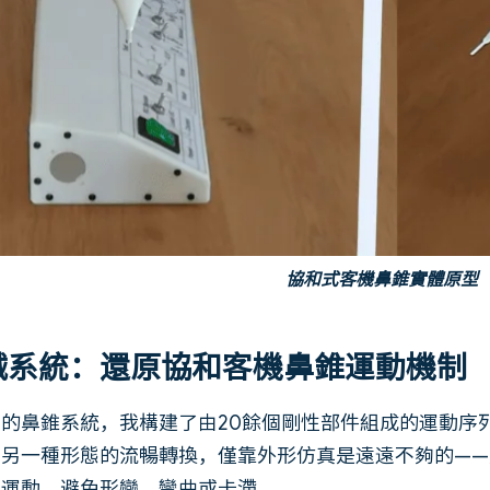
協和式客機鼻錐實體原型
械系統：還原協和客機鼻錐運動機制
的鼻錐系統，我構建了由20餘個剛性部件組成的運動序
到另一種形態的流暢轉換，僅靠外形仿真是遠遠不夠的—
步運動，避免形變、彎曲或卡滯。