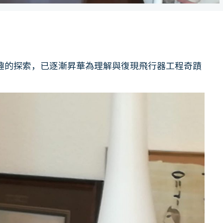
趣的探索，已逐漸昇華為理解與復現飛行器工程奇蹟